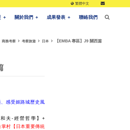
繁體中文
援
+
關於我們
+
成果發表
+
聯絡我們
【EMBA 專區】J9 關西篇
商務考察
考察旅遊
日本
篇
風韻、感受姬路城歷史風
和夫-經營哲學】+
山合掌村【日本重要傳統