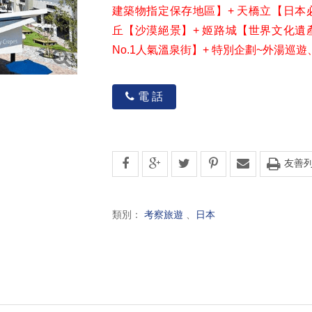
建築物指定保存地區】+ 天橋立【日本
丘【沙漠絕景】+ 姬路城【世界文化遺
No.1人氣溫泉街】+ 特別企劃~外湯巡
電 話
友善
類別：
考察旅遊
、
日本