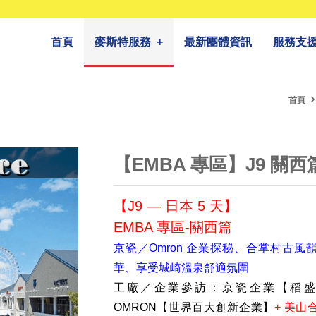
首頁
麥斯特服務
+
最新團體資訊
服務支
首頁
【EMBA 專區】J9 關西
【J9 — 日本 5 天】
EMBA 專區-關西篇
京瓷／Omron 企業探秘、合掌村古
華、享受城崎溫泉舒適氛圍
工廠／企業參訪：京瓷企業【稻盛
OMRON【世界百大創新企業】
+ 美