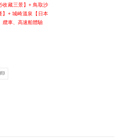
必收藏三景】+ 鳥取沙
產】+ 城崎溫泉【日本
遊、纜車、高速船體驗
列印