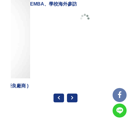
承辦
商 )
EMBA、學校海外參訪