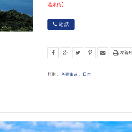
溫泉街】
電 話
友善
類別：
考察旅遊
、
日本