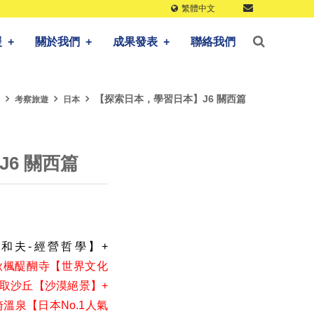
繁體中文
援
+
關於我們
+
成果發表
+
聯絡我們
【探索日本，學習日本】J6 關西篇
考察旅遊
日本
6 關西篇
和夫-經營哲學】+
櫻秋楓醍醐寺【世界文化
鳥取沙丘【沙漠絕景】+
溫泉【日本No.1人氣