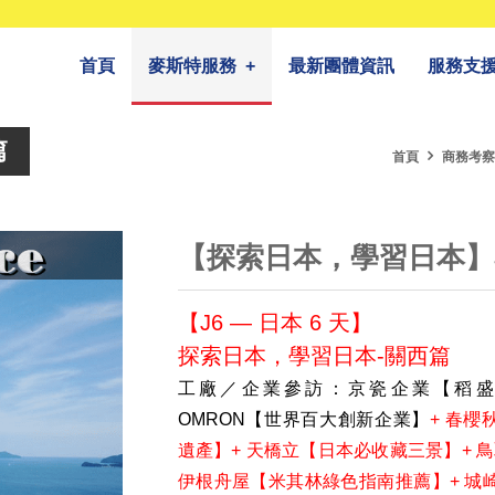
首頁
麥斯特服務
+
最新團體資訊
服務支
篇
首頁
商務考察
【探索日本，學習日本】J
【J6 — 日本 6 天】
探索日本，學習日本-關西篇
工廠／企業參訪：京瓷企業【稻盛
OMRON【世界百大創新企業】
+ 春
遺產】+ 天橋立【日本必收藏三景】+ 
伊根舟屋【米其林綠色指南推薦】+ 城崎