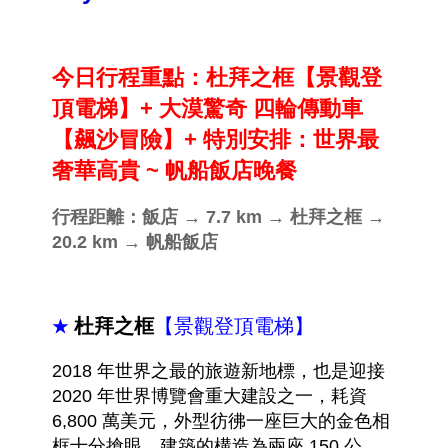
今日行程重點：杜拜之框
【景觀登
頂電梯】
+ 大漠驚奇 四輪傳動車
【飆沙冒險】+ 特別安排：世界最
奢華高貴 ~ 帆船飯店晚餐
行程距離：
飯店 → 7.7 km → 杜拜之框 →
20.2 km → 帆船飯店
杜拜之框
【景觀登頂電梯】
★
2018 年世界之最的旅遊新地標，也是迎接
2020 年世界博覽會重大建設之一，耗資
6,800 萬美元，外型彷彿一座巨大的金色相
框十分搶眼，建築的構造為兩座 150 公