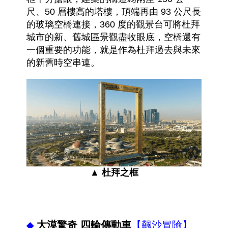
尺、50 層樓高的塔樓，頂端再由 93 公尺長
的玻璃空橋連接，360 度的觀景台可將杜拜
城市的新、舊城區景觀盡收眼底，空橋還有
一個重要的功能，就是作為杜拜過去與未來
的新舊時空串連
。
▲ 杜拜之框
大漠驚奇 四輪傳動車
【飆沙冒險】
◆