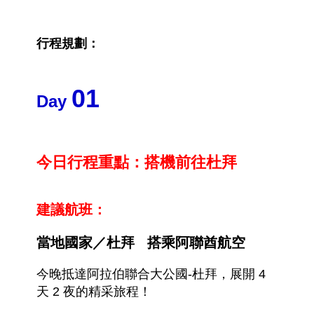
行程規劃：
01
Day
今日行程重點：搭機前往杜拜
建議航班：
當地國家
／杜拜 搭乘
阿聯酋航空
今晚抵達阿拉伯聯合大公國-杜拜，展開 4
天 2 夜的精采旅程！