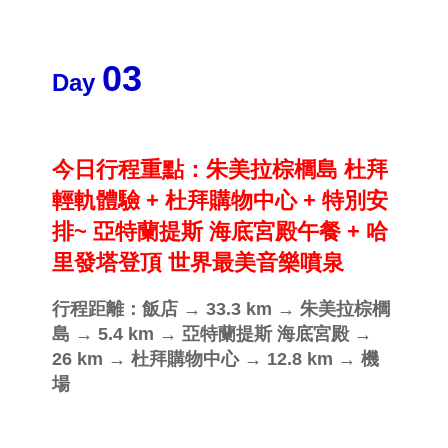
03
Day
今日行程重點：
朱美拉棕
櫚
島 杜拜
輕軌體驗
+
杜拜購物中心 + 特別安
排~ 亞特蘭提斯 海底宮殿午餐
+ 哈
里發塔登頂 世界最美音樂噴泉
行程距離：
飯店 → 33.3 km → 朱美拉棕
櫚
島 → 5.4 km → 亞特蘭提斯 海底宮殿 →
26 km → 杜拜購物中心 → 12.8 km → 機
場