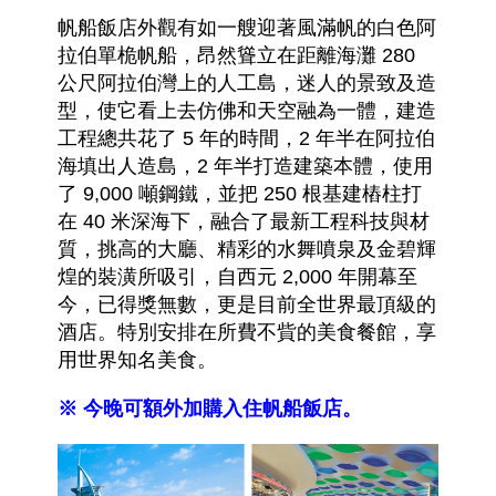
帆船飯店外觀有如一艘迎著風滿帆的白色阿
拉伯單桅帆船，昂然聳立在距離海灘 280
公尺阿拉伯灣上的人工島，迷人的景致及造
型，使它看上去仿佛和天空融為一體，建造
工程總共花了 5 年的時間，2 年半在阿拉伯
海填出人造島，2 年半打造建築本體，使用
了 9,000 噸鋼鐵，並把 250 根基建樁柱打
在 40 米深海下，融合了最新工程科技與材
質，挑高的大廳、精彩的水舞噴泉及金碧輝
煌的裝潢所吸引，自西元 2,000 年開幕至
今，已得獎無數，更是目前全世界最頂級的
酒店。特別安排在所費不貲的美食餐館，享
用世界知名美食
。
※ 今晚可額外加購入住帆船飯店。