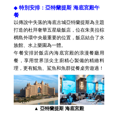
特別安排：
亞特蘭提斯 海底宮殿午
◆
餐
以傳說中失落的海底古城亞特蘭提斯為主題
打造的杜拜奢華五星級飯店，位在朱美拉棕
櫚島外環中央最重要的位置，飯店結合了水
族館、水上樂園為一體。
午餐安排於飯店內海底宮殿的浪漫餐廳用
餐，享用世界頂尖主廚精心製備的精緻料
理，更有鰩魚、鯊魚和魚群從餐桌旁遊過
！
▲ 亞特蘭提斯 海底宮殿