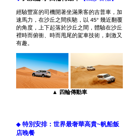
經驗豐富的司機開著坐滿乘客的吉普車，加
速馬力，在沙丘之間疾馳，以 45° 幾近翻覆
的角度，上下起落於沙丘之間，體驗在沙丘
裡時而俯衝、時而甩尾的駕車技術，刺激又
有趣
。
▲ 四輪傳動車
特別安排：
世界最奢華高貴~帆船飯
◆
店晚餐