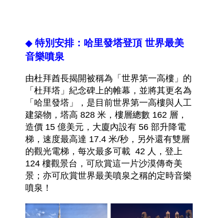
特別安排：
哈里發塔登頂 世界最美
◆
音樂噴泉
由杜拜酋長揭開被稱為「世界第一高樓」的
「
杜拜塔
」
紀念碑上的帷幕，並將其更名為
「
哈里發塔
」
，是目前世界第一高樓與人工
建築物，塔高 828 米，樓層總數 162 層，
造價 15 億美元，大廈內設有 56 部升降電
梯，速度最高達 17.4 米/秒，另外還有雙層
的觀光電梯，每次最多可載 42 人，登上
124 樓觀景台，可欣賞這一片沙漠傳奇美
景；亦可欣賞世界最美噴泉之稱的定時音樂
噴泉
！