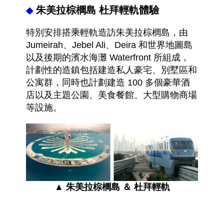
朱美拉棕櫚
島 杜拜輕軌體驗
◆
特別安排搭乘輕軌造訪朱美拉棕櫚島，由
Jumeirah、Jebel Ali、Deira 和世界地圖島
以及後期的濱水海灘 Waterfront 所組成，
計劃性的造鎮包括建造私人豪宅、別墅區和
公寓群，同時也計劃建造 100 多個豪華酒
店以及主題公園、美食餐館、大型購物商場
等設施
。
▲ 朱美拉棕
櫚
島 ＆ 杜拜輕軌