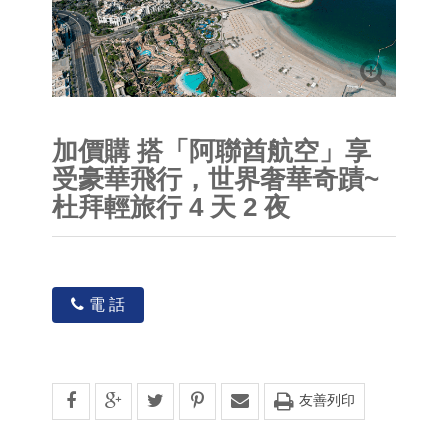
加價購 搭「阿聯酋航空」享
受豪華飛行，世界奢華奇蹟~
杜拜輕旅行 4 天 2 夜
電 話
友善列印