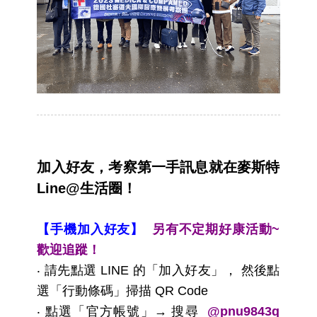
加入好友，考察第一手訊息就在麥斯特
Line@生活圈！
【手機加入好友】
另有不定期好康活動~
歡迎追蹤！
‧ 請先點選 LINE 的「加入好友」， 然後點
選「行動條碼」掃描 QR Code
‧ 點選「官方帳號」→ 搜尋
@pnu9843q