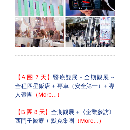
【A 團 7 天】
醫療雙展 - 全期觀展 ~
全程四星飯店 + 專車（安全第一）+ 專
人帶團
（More...）
【B 團 8 天】
全期觀展 +《企業參訪》
西門子醫療 + 默克集團
（More...）