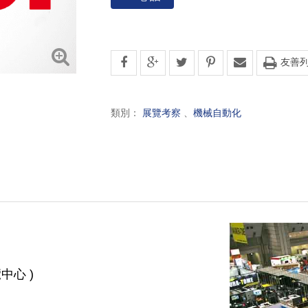
友善
類別：
展覽考察
、
機械自動化
覽中心 )