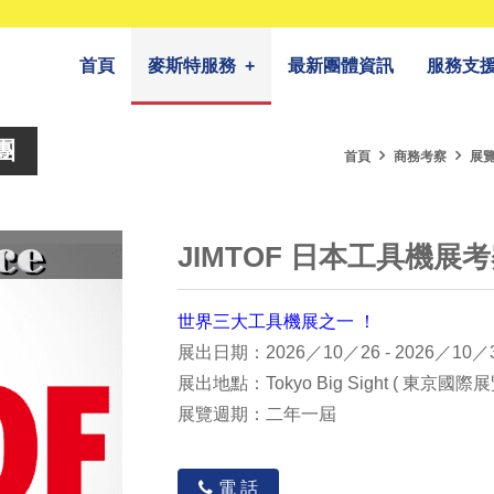
首頁
麥斯特服務
+
最新團體資訊
服務支
團
首頁
商務考察
展
JIMTOF 日本工具機展考
世界三大工具機展之一 ！
展出日期：2026／10／26 - 2026／10／
展出地點：Tokyo Big Sight ( 東京國際
展覽週期：二年一屆
電 話