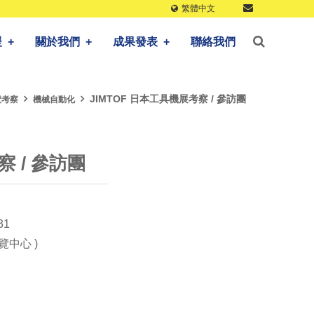
繁體中文
援
+
關於我們
+
成果發表
+
聯絡我們
JIMTOF 日本工具機展考察 / 參訪團
覽考察
機械自動化
察 / 參訪團
31
展覽中心 )