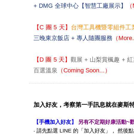
+ DMG 全球中心【智慧工廠展示】
（M
【C 團 5 天】
台灣工具機暨零組件工
三晚東京飯店 + 專人隨團服務
（More.
【D 團 5 天】
觀展 + 山梨賞楓趣 + 
百選溫泉
（Coming Soon...）
加入好友，考察第一手訊息就在麥斯特L
【手機加入好友】
另有不定期好康活動~
‧ 請先點選 LINE 的「加入好友」， 然後