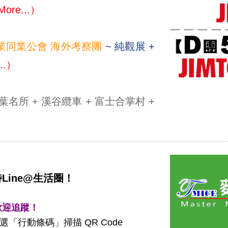
ore...）
業同業公會 海外考察團
~ 純觀展 +
..）
紅葉名所 + 溪谷纜車 + 富士合掌村 +
ine@生活圈！
歡迎追蹤！
點選「行動條碼」掃描 QR Code