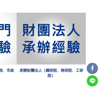
承辦各大公協會／單位（工業會、公會、
承辦各
協會）
研院、工研