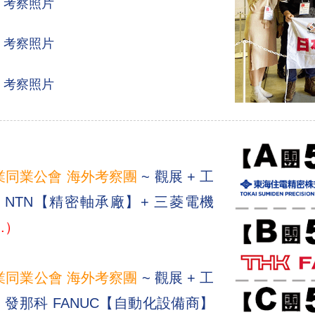
團 考察照片
團 考察照片
團 考察照片
業同業公會 海外考察團
~ 觀展 + 工
NTN【精密軸承廠】+ 三菱電機
..）
業同業公會 海外考察團
~ 觀展 + 工
 發那科 FANUC【自動化設備商】