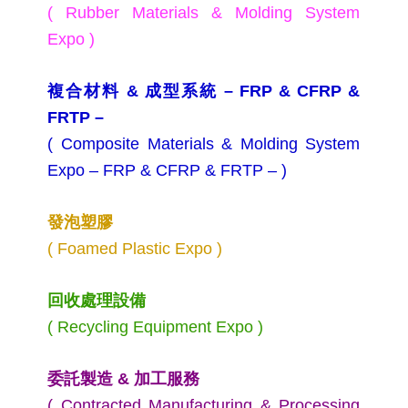
(
​​Rubber Materials & Molding System
Expo )
複合材料 & 成型系統 – FRP & CFRP &
FRTP –
(
​Composite Materials & Molding System
Expo – FRP & CFRP & FRTP – )
發泡塑膠
(
​Foamed Plastic Expo )
回收處理設備
( ​Recycling Equipment Expo )
委託製造 & 加工服務
(
Contracted Manufacturing & Processing