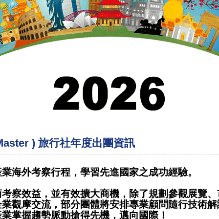
Master ) 旅行社年度出團資訊
產業海外考察行程，學習先進國家之成功經驗。
商考察效益，並有效擴大商機，除了規劃參觀展覽、
企業觀摩交流，部分團體將安排專業顧問隨行技術解
產業掌握趨勢脈動搶得先機，邁向國際！