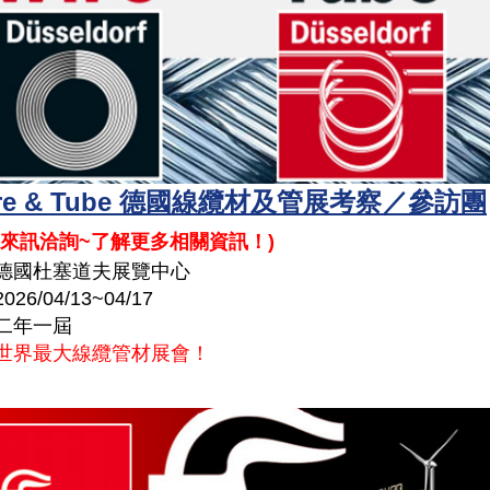
Wire & Tube 德國線纜材及管展考察／參訪團
來訊洽詢~了解更多相關資訊！
)
德國
杜塞道夫
展覽中心
2026/04/13~04/17
二年一屆
世界最大線纜管材展會！