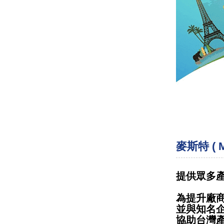
麥斯特 ( 
提供眾多
為提升廠
並與知名
協助台灣