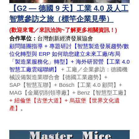
【G2 — 德國 9 天】工業 4.0 及人工
智慧參訪之旅（標竿企業見學）
(
歡迎來電／來訊洽詢~了解更多相關資訊！
)
合作單位：
台灣創新經濟發展協會
顧問隨團指導 + 專題研討【智慧製造發展趨勢/數
位化轉型與 ERP 如何助您建立未來工廠/布局
「製造業服務化」轉型】+ 海外研習營【工業 4.0
智慧工廠雲端聯網】
+ 工廠／企業參訪：德國機
械設備製造業聯合會【德國工業趨勢】+
SAP【智慧互聯】+ Bosch【工業 4.0 顧問】+
MAG【金屬切削領導廠】+ Benz【智慧型工廠】
+ 紐倫堡【古堡大道】+ 烏茲堡【世界文化遺
產】
。