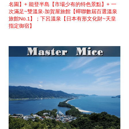
名園】+ 能登半島【市場少有的特色景點】+ 一
次滿足~雙溫泉-加賀屋旅館【蟬聯數屆百選溫泉
旅館No.1】；下呂溫泉【日本有形文化財~天皇
指定御宿】