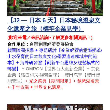
【J2 — 日本 6 天】日本秘境溫泉文
化遺產之旅（標竿企業見學）
(
歡迎來電／來訊洽詢~了解更多相關資訊！
)
合作單位：
台灣創新經濟發展協會
顧問隨團指導 + 專題研討【企業經營的意識變革/
山水孕育的日本飲食文化/學習遙遠領域中的範
本】+ 海外研習營【創新平台思維及經營模式的
轉變】
+ OMRON【世界百大創新企業】+ 京瓷
企業【稻盛和夫-經營哲學】+豐田汽車【豐田智
能管理】
+ 光之祭典【期間限定】+ 琵琶湖名景
+ 千年古湯 + 世界文化遺產。