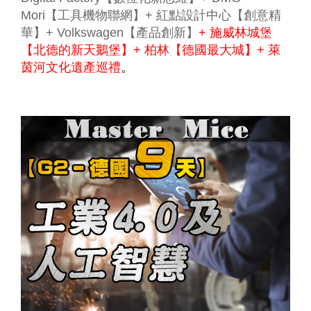
Mori【工具機物聯網】+ 紅點設計中心【創意精
華】+ Volkswagen【產品創新】
+ 施威林城堡
【北德的新天鵝堡】+ 柏林【德國最大城】+ 萊
茵河文化遺產巡禮
。