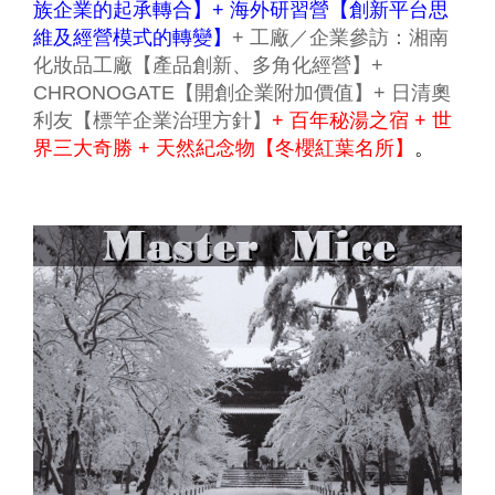
族企業的起承轉合】+ 海外研習營【創新平台思
維及經營模式的轉變】
+ 工廠／企業參訪：湘南
化妝品工廠【產品創新、多角化經營】+
CHRONOGATE【開創企業附加價值】+ 日清奧
利友【標竿企業治理方針】
+ 百年秘湯之宿 + 世
界三大奇勝 + 天然紀念物【冬櫻紅葉名所】
。