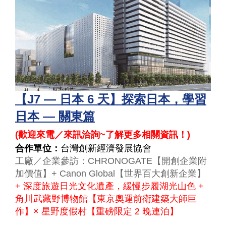
【J7 — 日本 6 天】探索日本，學習
日本 — 關東篇
(
歡迎來電／來訊洽詢~了解更多相關資訊！
)
合作單位：
台灣創新經濟發展協會
工廠／企業參訪：CHRONOGATE【開創企業附
加價值】+ Canon Global【世界百大創新企業】
+ 深度旅遊日光文化遺產，緩慢步履湖光山色 +
角川武藏野博物館【東京奧運前衛建築大師巨
作】× 星野度假村【重磅限定 2 晚連泊】