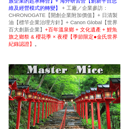
族企業的起承轉合】+ 海外研習營【創新平台思
維及經營模式的轉變】
+ 工廠／企業參訪：
CHRONOGATE【開創企業附加價值】+ 日清製
油【標竿企業治理方針】+ Canon Global【世界
百大創新企業】
+百年溫泉鄉 + 文化遺產 + 鯉魚
旗之鄉祭 & 櫻花季 × 夜櫻【季節限定●金氏世界
紀錄認證】
。