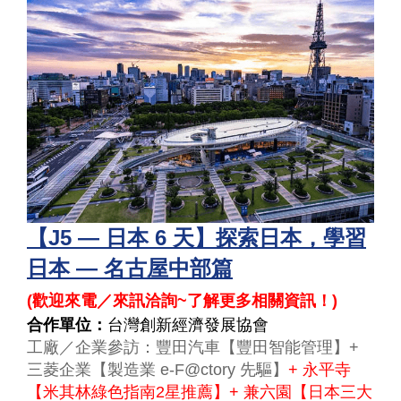
【J5 — 日本 6 天】探索日本，學習
日本 — 名古屋中部篇
(
歡迎來電／來訊洽詢~了解更多相關資訊！
)
合作單位：
台灣創新經濟發展協會
工廠／企業參訪：豐田汽車【豐田智能管理】+
三菱企業【製造業 e-F@ctory 先驅】
+ 永平寺
【米其林綠色指南2星推薦】+ 兼六園【日本三大