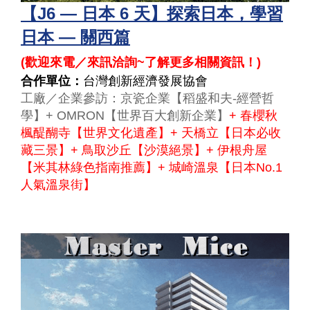
【J6 — 日本 6 天】探索日本，學習
日本 — 關西篇
(
歡迎來電／來訊洽詢~了解更多相關資訊！
)
合作單位：
台灣創新經濟發展協會
工廠／企業參訪：京瓷企業【稻盛和夫-經營哲
學】+ OMRON【世界百大創新企業】
+ 春櫻秋
楓醍醐寺【世界文化遺產】+ 天橋立【日本必收
藏三景】+ 鳥取沙丘【沙漠絕景】+ 伊根舟屋
【米其林綠色指南推薦】+ 城崎溫泉【日本No.1
人氣溫泉街】