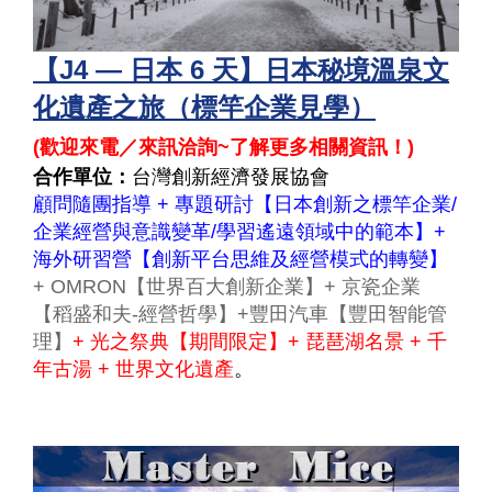
【J4 — 日本 6 天】日本秘境溫泉文
化遺產之旅（標竿企業見學）
(
歡迎來電／來訊洽詢~了解更多相關資訊！
)
合作單位：
台灣創新經濟發展協會
顧問隨團指導 + 專題研討【日本創新之標竿企業/
企業經營與意識變革/學習遙遠領域中的範本】+
海外研習營【創新平台思維及經營模式的轉變】
+ OMRON【世界百大創新企業】+ 京瓷企業
【稻盛和夫-經營哲學】+豐田汽車【豐田智能管
理】
+ 光之祭典【期間限定】+ 琵琶湖名景 + 千
年古湯 + 世界文化遺產
。