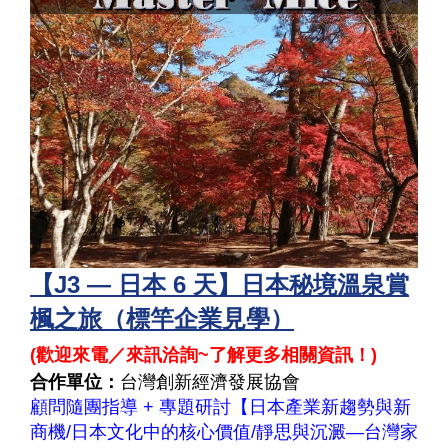
【J3 — 日本 6 天】日本秘境溫泉賞
楓之旅（標竿企業見學）
(
歡迎來電／來訊洽詢~了解更多相關資訊！
)
合作單位：
台灣創新經濟發展協會
顧問隨團指導 + 專題研討【日本產業新趨勢與新
商機/日本文化中的核心價值/靜思與沉澱—台灣家