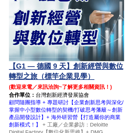
【G1 — 德國 9 天】創新經營與數位
轉型之旅（標竿企業見學）
(
歡迎來電／來訊洽詢~了解更多相關資訊！
)
合作單位：
台灣創新經濟發展協會
顧問隨團指導 + 專題研討【企業創新思考與深化/
掌握中小型數位轉型的契機/打破思考藩籬～創新
產品開發設計】+ 海外研習營【打造屬你的商業
創新模式！】
+ 工廠／企業參訪：Deloitte
Digital Factory【數位化新思維】+ DMG