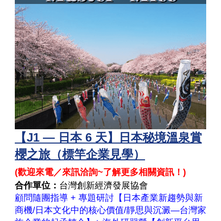
【J1 — 日本 6 天】日本秘境溫泉賞
櫻之旅（標竿企業見學）
(
歡迎來電／來訊洽詢~了解更多相關資訊！
)
合作單位：
台灣創新經濟發展協會
顧問隨團指導 + 專題研討【日本產業新趨勢與新
商機/日本文化中的核心價值/靜思與沉澱—台灣家