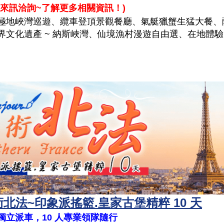
來訊洽詢~了解更多相關資訊！
)
極地峽灣巡遊、纜車登頂景觀餐廳、氣艇獵蟹生猛大餐、
界文化遺產 ~ 納斯峽灣、仙境漁村漫遊自由選、在地體驗 
術北法~印象派搖籃.皇家古堡精粹 10 天
~ 獨立派車，10 人專業領隊隨行