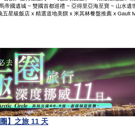
羅馬帝國遺城 ~ 雙國首都巡禮 ~ 亞得里亞海至寶 ~ 山水遺
五星級飯店 x 精選道地美饌 x 米其林餐盤推薦 x Gault Mi
圈】之旅 11 天