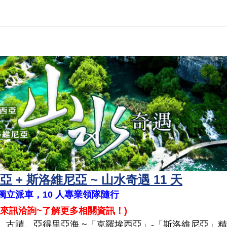
 + 斯洛維尼亞 ~ 山水奇遇 11 天
~ 獨立派車，10 人專業領隊隨行
來訊洽詢~了解更多相關資訊！
)
、古蹟、亞得里亞海 ~「克羅埃西亞」-「斯洛維尼亞」精華