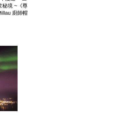
世秘境 ~《尊
llau 廚師帽