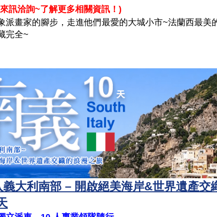
來訊洽詢~了解更多相關資訊！
)
象派畫家的腳步，走進他們最愛的大城小市~法蘭西最美
藏完全~
入義大利南部 – 開啟絕美海岸&世界遺產交
天