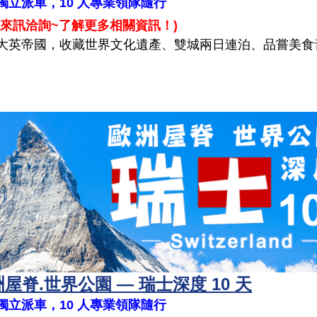
~ 獨立派車，10 人專業領隊隨行
來訊洽詢~了解更多相關資訊！
)
大英帝國，收藏世界文化遺產、雙城兩日連泊、品嘗美食
屋脊.世界公園 — 瑞士深度 10 天
~ 獨立派車，10 人專業領隊隨行