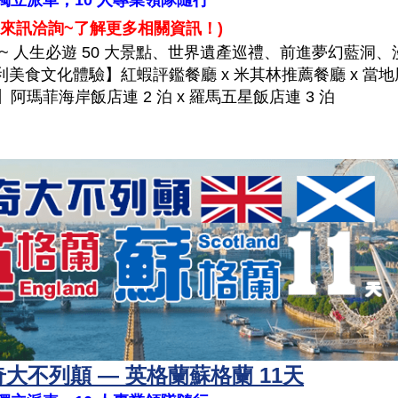
~ 獨立派車，10 人專業領隊隨行
來訊洽詢~了解更多相關資訊！
)
 ~ 人生必遊 50 大景點、世界遺產巡禮、前進夢幻藍洞
利美食文化體驗】紅蝦評鑑餐廳 x 米其林推薦餐廳 x 當地
阿瑪菲海岸飯店連 2 泊 x 羅馬五星飯店連 3 泊
奇大不列顛 — 英格蘭蘇格蘭 11天