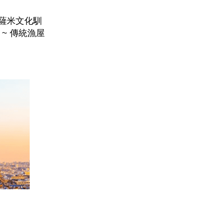
薩米文化馴
~ 傳統漁屋