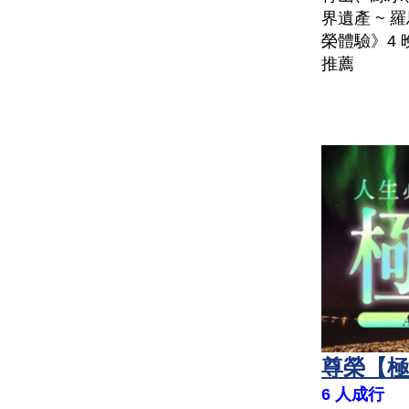
界遺產 ~ 
榮體驗》4 晚
推薦
尊榮【極
6 人成行