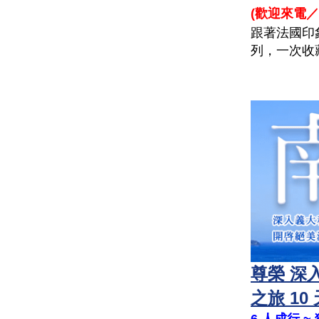
(
歡迎來電／
跟著法國印
列，一次收
尊榮 深
之旅 10 