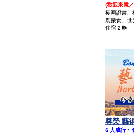
(
歡迎來電／
極圈證書、
鹿餵食、世
住宿 2 晚
尊榮 藝
6 人成行 