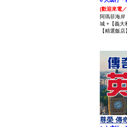
6 人成行 
(
歡迎來電／
阿瑪菲海岸
城 +【義大
【精選飯店】
尊榮 傳