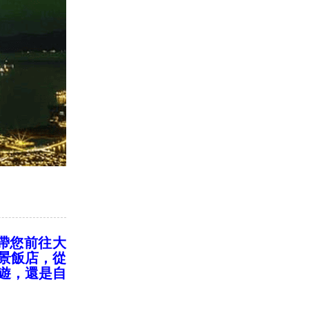
，帶您前往大
景飯店，從
遊，還是自