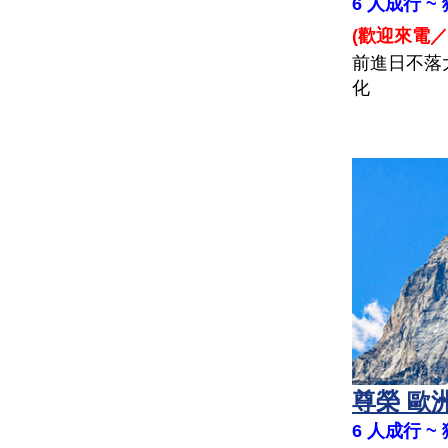
6 人成行 
(
歡迎來電／
前進日不落
化
尊榮 歐洲
6 人成行 